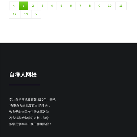
<
1
2
3
4
5
6
7
8
9
10
11
12
13
>
自考人网校
专注自学考试教育领域15年，秉承
“有重点方能脱颖而出”的理念，
致力于向全国考生传递高效学
习方法和精华学习资料，助您
低学历拿本科！换工作领高薪！