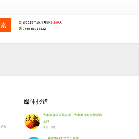
距2025年10月考试仅
-286
天
0755-86213432
媒体报道
专本套读国家承认吗？专家教你如何辨识和
选择
移动备
来自：搜狐
一年拿本科文凭？是真的