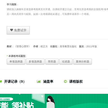
学习期限
：
课程加入购物车后请选择考期再支付开通。自课程开通之日起，至考生所选考期的全国统考/省
后一周内关闭学习权限。如第一次考期课程未通过，可免费申请再学一个考期。
免费试学
教材
：《管理心理学》
作者
：程正方
出版社
：高等教育出版社
版次
：2011年版
*
本课程考试题型:
单项选择题
多项选择题
简答题
论述题
案例分析题
开课记录（9）
涵盖率
课程版权