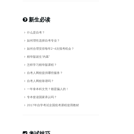
新生必读
什么是自考？
如何理性选择自考专业？
如何合理安排每年2~4次报考机会？
精华版诞生“内幕”
怎样学习精华版课程？
自考人网校提供哪些服务？
自考人网校靠谱吗？
一年拿本科文凭？都是骗人的！
专本套读国家承认吗？
2017年自学考试全国统考课程使用教材
考试技巧