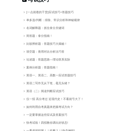
[一点就着的干货]应试技巧+答题技巧
单多选/判断：排除、常识分析和神秘规律
名词解释题：抓住拿分关键词
简答题：拿分指南！
比较辨析题：答题技巧大揭秘！
填空题：善用对比分析法巧答
论述题：答题思路—理论联系实际
案例分析题：答题指南！
英语一、英语二、高数一应试答题技巧
英语二写作无从下笔，毫无头绪？
英语（二）阅读判断应试技巧
仅一招 高分考过 近现代史！不看就亏大了！
如何利用自考真题来把握考试方向？
一定要掌握这些应试及答案技巧
快考试啦！四招教你调出好状态!
一看书就犯困！！咋整？！[内含神技]