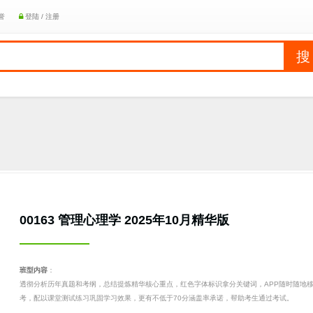
誉
登陆 / 注册
00163 管理心理学 2025年10月精华版
班型内容
：
透彻分析历年真题和考纲，总结提炼精华核心重点，红色字体标识拿分关键词，APP随时随地
考，配以课堂测试练习巩固学习效果，更有不低于70分涵盖率承诺，帮助考生通过考试。