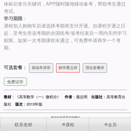
体标识拿分关键词，APP随时随地移动备考，帮助考生通过
考试。
学习期限
：
课程加入购物车后请选择考期再支付开通。自课程开通之日
起，至考生所选考期的全国统考/省考结束后一周内关闭学习
权限。如第一次考期课程未通过，可免费申请再学一个考
期。
可选套餐：
基础串讲班
精华重点班
强化套餐班
免费试学
：《高等数学（一）微积分》
：扈志明
：高等教育出
教材
作者
出版社
版社
：2013年版
版次
您访问的是手机版网站
© 2002-2026 中国自考人 版权所有 898
联系老师
课程
会员
网站备案：粤ICP备11027648号-1