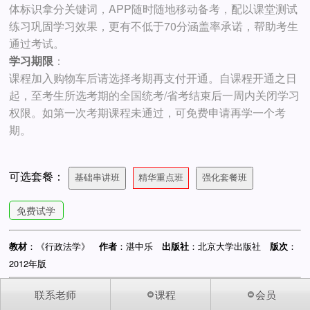
体标识拿分关键词，APP随时随地移动备考，配以课堂测试
练习巩固学习效果，更有不低于70分涵盖率承诺，帮助考生
通过考试。
学习期限
：
课程加入购物车后请选择考期再支付开通。自课程开通之日
起，至考生所选考期的全国统考/省考结束后一周内关闭学习
权限。如第一次考期课程未通过，可免费申请再学一个考
期。
可选套餐：
基础串讲班
精华重点班
强化套餐班
免费试学
：《行政法学》
：湛中乐
：北京大学出版社
：
教材
作者
出版社
版次
2012年版
联系老师
课程
会员
您访问的是手机版网站
© 2002-2026 中国自考人 版权所有 868